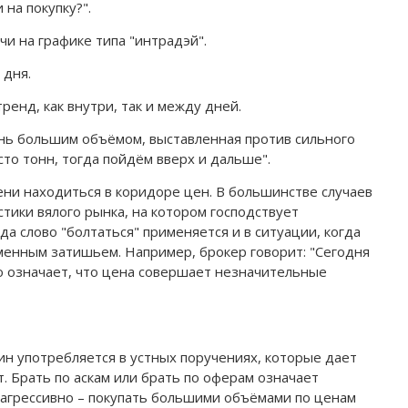
на покупку?".
чи на графике типа "интрадэй".
 дня.
ренд, как внутри, так и между дней.
ень большим объёмом, выставленная против сильного
сто тонн, тогда пойдём вверх и дальше".
ени находиться в коридоре цен. В большинстве случаев
стики вялого рынка, на котором господствует
а слово "болтаться" применяется и в ситуации, когда
енным затишьем. Например, брокер говорит: "Сегодня
Это означает, что цена совершает незначительные
ин употребляется в устных поручениях, которые дает
 Брать по аскам или брать по оферам означает
 агрессивно – покупать большими объёмами по ценам