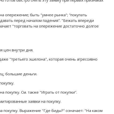
но готов быстро снять эту заявку при первых признаках
на опережение; быть "умнее рынка"; "покупать
одавать перед началом падения". "Бежать впереди
значает "торговать на опережение достаточно долгое
я цен внутри дня.
 даже "третьего эшелона", которая очень агрессивно
ец; большие деньги.
покупку.
на покупку. См. также "Играть от покупки".
итированные заявки на покупку.
на покупку. Выражение "Где биды?" означает: "На каком