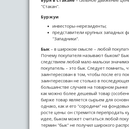
Буря в стакане
– сильное движение цены
"Стакан".
Буржуи
инвесторы-нерезиденты;
представители крупных западных ф
"Западники".
Бык
– в широком смысле – любой покупате
Почему покупателя называют быком? Бык
следствием любой мало-мальски значимой
покупатель – это бык. Следует помнить,
заинтересован в том, чтобы после его по
заинтересован не столько в последующем 
большинстве случаев на товарном рынке 
как можно более дешевый товар (особенн
бирже товар является сырьем для основно
однако, как и его "сородичи" на фондов
росте цены: он стремится перепродать к
идее, быком может считаться любой поку
термин "бык" не получил широкого распр