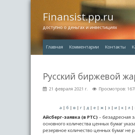
Finansist.pp.ru
доступно о деньгах и инвестициях
Главная
Комментарии
Контакты
К
Русский биржевой жар
21 февраля 2021 г.
Просмотров: 167
а
|
б
|
в
|
г
|
д
|
е
|
ж
|
з
|
и
|
к
|
л
|
Айсберг-заявка (в РТС)
– безадресная з
основного количества ценных бумаг указа
резервное количество ценных бумаг не р