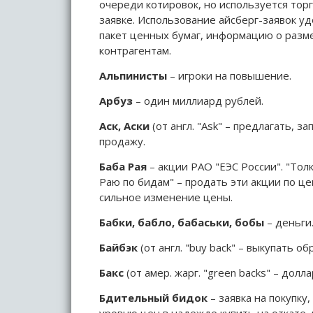
очереди котировок, но используется торг
заявке. Использование айсберг-заявок уд
пакет ценных бумаг, информацию о разме
контрагентам.
Альпинисты
– игроки на повышение.
Арбуз
– один миллиард рублей.
Аск, Аски
(от англ. "Ask" – предлагать, з
продажу.
Баба Рая
– акции РАО "ЕЭС России". "Тол
Раю по бидам" – продать эти акции по це
сильное изменение цены.
Бабки, бабло, бабаськи, бобы
– деньги
Байбэк
(от англ. "buy back" – выкупать о
Бакс
(от амер. жарг. "green backs" – долл
Бдительный бидок
– заявка на покупку