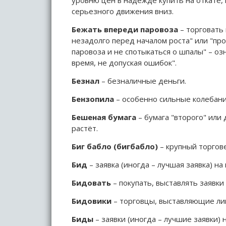
уровню цен в надежде купить на откате, 
серьезного движения вниз.
Бежать впереди паровоза
– торговать 
незадолго перед началом роста" или "пр
паровоза и не спотыкаться о шпалы" – о
время, не допуская ошибок".
Безнал
– безналичные деньги.
Бензопила
– особенно сильные колебани
Бешеная бумага
– бумага "второго" или
растёт.
Биг бабло (бигбабло)
– крупный торгов
Бид
– заявка (иногда – лучшая заявка) на 
Бидовать
– покупать, выставлять заявки 
Бидовики
– торговцы, выставляющие лим
Биды
– заявки (иногда – лучшие заявки) 