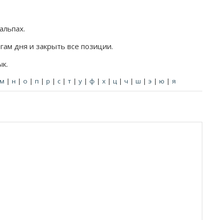
альпах.
гам дня и закрыть все позиции.
ык.
м
|
н
|
о
|
п
|
р
|
с
|
т
|
у
|
ф
|
х
|
ц
|
ч
|
ш
|
э
|
ю
|
я