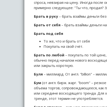
спроса, невзирая на цену. Иногда после 
примерно следующее: "Ты что, продал? З
Брать в руку
– брать взаймы деньги без
Брать от себя
– брать взаймы деньги на 
Брать под себя
То же, что и брать от себя
Покупать на свой счёт.
Брать по любой
– покупать по той цене
обычно перед началом нового восходяще
или закрыть короткую.
Буля
– миллиард. От англ. "billion" – милли
Бум
(от англ. бирж. жарг. "boom" – резк
объема торгов, сопровождающееся, как п
или середине восходящего тренда. Для 
тренде, этот термин не употребляется.