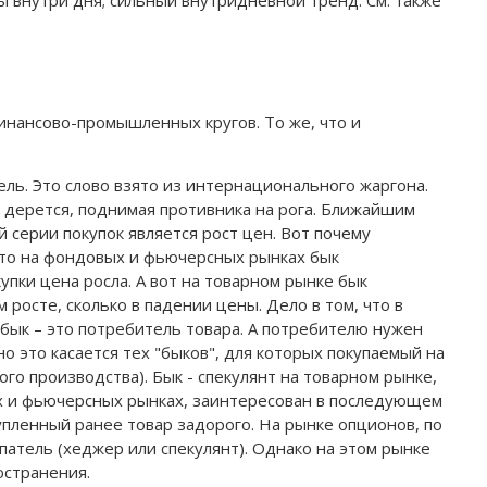
 внутри дня; сильный внутридневной тренд. См. также
инансово-промышленных кругов. То же, что и
ль. Это слово взято из интернационального жаргона.
 дерется, поднимая противника на рога. Ближайшим
 серии покупок является рост цен. Вот почему
 что на фондовых и фьючерсных рынках бык
купки цена росла. А вот на товарном рынке бык
росте, сколько в падении цены. Дело в том, что в
бык – это потребитель товара. А потребителю нужен
о это касается тех "быков", для которых покупаемый на
го производства). Бык - спекулянт на товарном рынке,
ых и фьючерсных рынках, заинтересован в последующем
упленный ранее товар задорого. На рынке опционов, по
патель (хеджер или спекулянт). Однако на этом рынке
остранения.