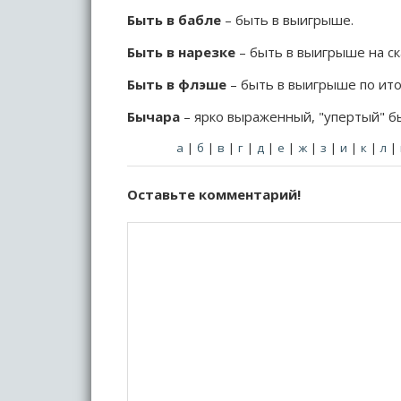
Быть в бабле
– быть в выигрыше.
Быть в нарезке
– быть в выигрыше на ск
Быть в флэше
– быть в выигрыше по ито
Бычара
– ярко выраженный, "упертый" б
а
|
б
|
в
|
г
|
д
|
е
|
ж
|
з
|
и
|
к
|
л
|
Оставьте комментарий!