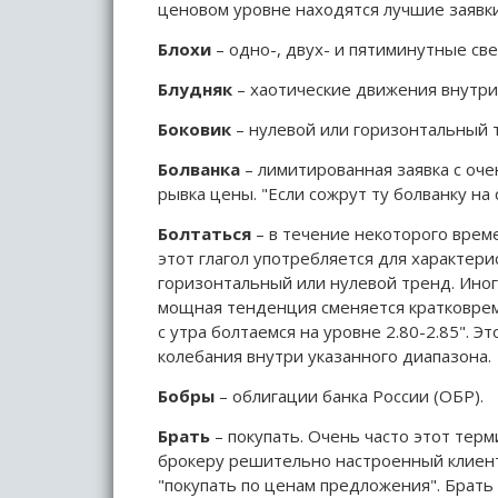
ценовом уровне находятся лучшие заявки 
Блохи
– одно-, двух- и пятиминутные све
Блудняк
– хаотические движения внутри
Боковик
– нулевой или горизонтальный т
Болванка
– лимитированная заявка с оч
рывка цены. "Если сожрут ту болванку на 
Болтаться
– в течение некоторого врем
этот глагол употребляется для характери
горизонтальный или нулевой тренд. Иногд
мощная тенденция сменяется кратковрем
с утра болтаемся на уровне 2.80-2.85". 
колебания внутри указанного диапазона.
Бобры
– облигации банка России (ОБР).
Брать
– покупать. Очень часто этот терм
брокеру решительно настроенный клиент.
"покупать по ценам предложения". Брать