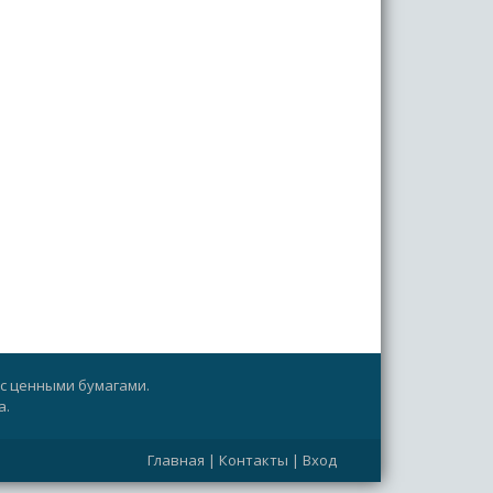
с ценными бумагами.
а.
Главная
|
Контакты
|
Вход