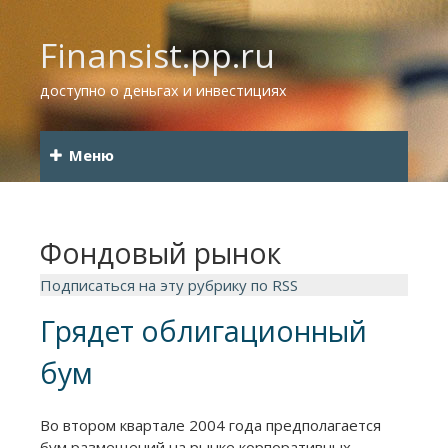
Finansist.pp.ru
доступно о деньгах и инвестициях
Меню
Фондовый рынок
Подписаться на эту рубрику по RSS
Грядет облигационный
бум
Во втором квартале 2004 года предполагается
бум размещений на рынке корпоративных